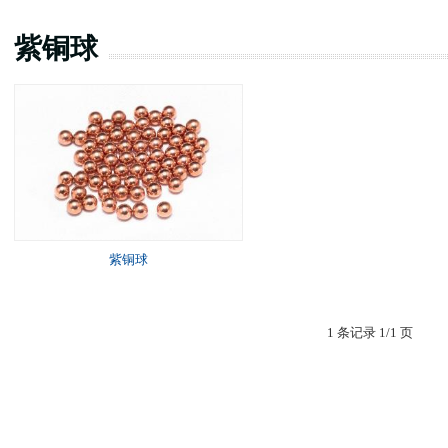
紫铜球
紫铜球
1 条记录 1/1 页